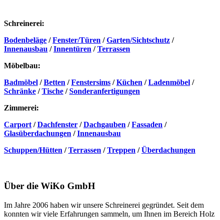
Schreinerei:
Bodenbeläge
/
Fenster/Türen
/
Garten/Sichtschutz
/
Innenausbau
/
Innentüren
/
Terrassen
Möbelbau:
Badmöbel
/
Betten
/
Fenstersims
/
Küchen
/
Ladenmöbel
/
Schränke
/
Tische
/
Sonderanfertigungen
Zimmerei:
Carport
/
Dachfenster
/
Dachgauben
/
Fassaden
/
Glasüberdachungen
/
Innenausbau
Schuppen/Hütten
/
Terrassen
/
Treppen
/
Überdachungen
Über die WiKo GmbH
Im Jahre 2006 haben wir unsere Schreinerei gegründet. Seit dem
konnten wir viele Erfahrungen sammeln, um Ihnen im Bereich Holz