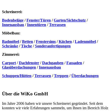
Schreinerei:
Bodenbeläge
/
Fenster/Türen
/
Garten/Sichtschutz
/
Innenausbau
/
Innentüren
/
Terrassen
Möbelbau:
Badmöbel
/
Betten
/
Fenstersims
/
Küchen
/
Ladenmöbel
/
Schränke
/
Tische
/
Sonderanfertigungen
Zimmerei:
Carport
/
Dachfenster
/
Dachgauben
/
Fassaden
/
Glasüberdachungen
/
Innenausbau
Schuppen/Hütten
/
Terrassen
/
Treppen
/
Überdachungen
Über die WiKo GmbH
Im Jahre 2006 haben wir unsere Schreinerei gegründet. Seit dem
konnten wir viele Erfahrungen sammeln, um Ihnen im Bereich Holz